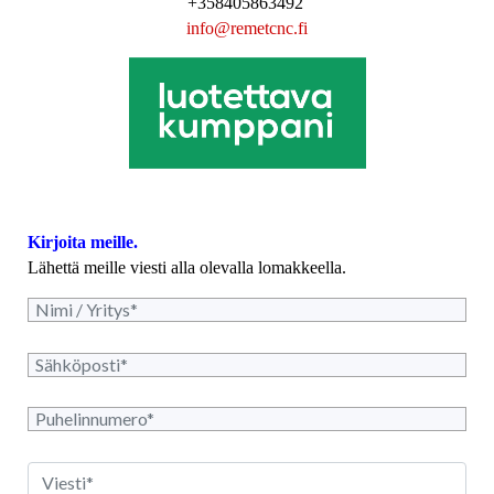
+358405863492
i
nfo@remetcnc.fi
Kirjoita meille.
Lähettä meille viesti alla olevalla lomakkeella.