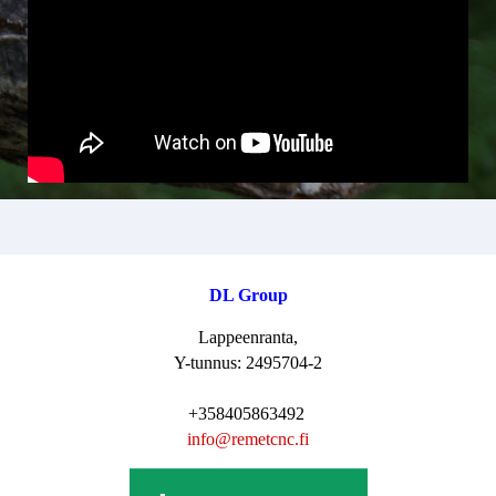
DL Group
Lappeenranta,
Y-tunnus: 2495704-2
+358405863492
i
nfo@remetcnc.fi